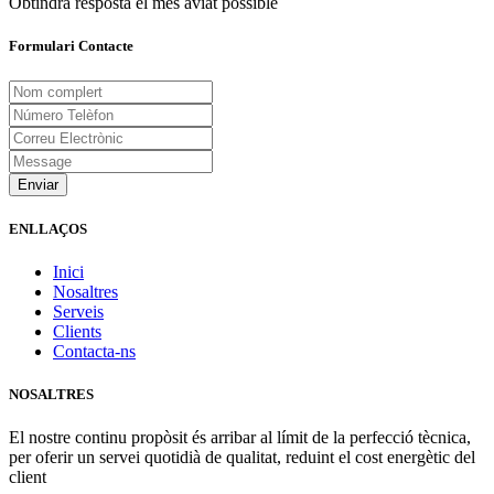
Obtindrà resposta el més aviat possible
Formulari Contacte
Enviar
ENLLAÇOS
Inici
Nosaltres
Serveis
Clients
Contacta-ns
NOSALTRES
El nostre continu propòsit és arribar al límit de la perfecció tècnica,
per oferir un servei quotidià de qualitat, reduint el cost energètic del
client